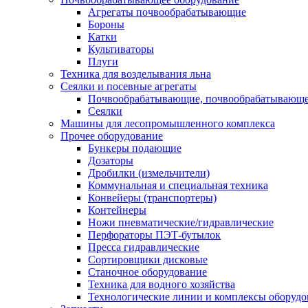
Агрегаты почвообрабатывающие
Бороны
Катки
Культиваторы
Плуги
Техника для возделывания льна
Сеялки и посевные агрегаты
Почвообрабатывающие, почвообрабатывающе
Сеялки
Машины для лесопромышленного комплекса
Прочее оборудование
Бункеры подающие
Дозаторы
Дробилки (измельчители)
Коммунальная и специальная техника
Конвейеры (транспортеры)
Контейнеры
Ножи пневматические/гидравлические
Перфораторы ПЭТ-бутылок
Пресса гидравлические
Сортировщики дисковые
Станочное оборудование
Техника для водного хозяйства
Технологические линии и комплексы оборудо