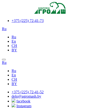
+375 (225) 72-41-73
Ru
Ru
En
CH
BY
Ru
Ru
En
CH
BY
+375 (225) 72-41-52
delo@agromash.by
facebook
Instagram