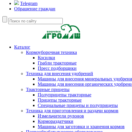
Telegram
Обращение граждан
Каталог
Кормоуборочная техника
Косилки
Грабли тракторные
Пресс подборщики
Техника для внесения удобрений
Машины для внесения минеральных удобрен
Машины для внесения органических удобрен
Тракторные прицепы
Полуприцепы тракторные
Прицепы тракторные
Специальные прицепы и полуприцепы
Техника для приготовления и раздачи кормов
Измельчители рулонов
Кормораздатчики
Машины для заготовки и хранения кормов
Почвообрабатывающее оборудование